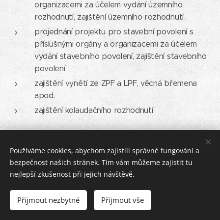
organizacemi za účelem vydání územního
rozhodnutí, zajištění územního rozhodnutí
projednání projektu pro stavební povolení s
příslušnými orgány a organizacemi za účelem
vydání stavebního povolení, zajištění stavebního
povolení
zajištění vynětí ze ZPF a LPF, věcná břemena
apod.
zajištění kolaudačního rozhodnutí
Používáme cookies, abychom zajistili správné fungování a
PB ProjektStav s.r.o., Městečko 47, Nosislav 691 64, IČO 17176549
bezpečnost našich stránek. Tím vám můžeme zajistit tu
nejlepší zkušenost při jejich návštěvě.
Neváhejte nás kontaktovat. +420 724 386 949
Přijmout nezbytné
Přijmout vše
Vytvořeno službou
Webnode
Cookies